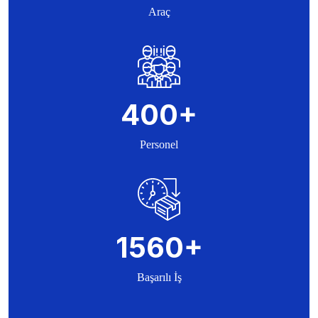
Araç
400
+
Personel
1560
+
Başarılı İş