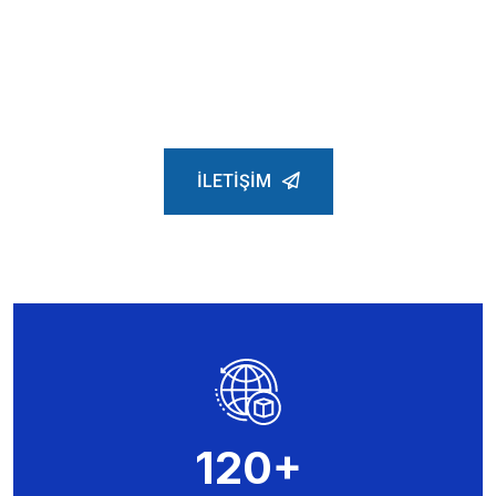
7/24 Müşteri Desteği,
Uzman Kadro
İLETIŞIM
120
+